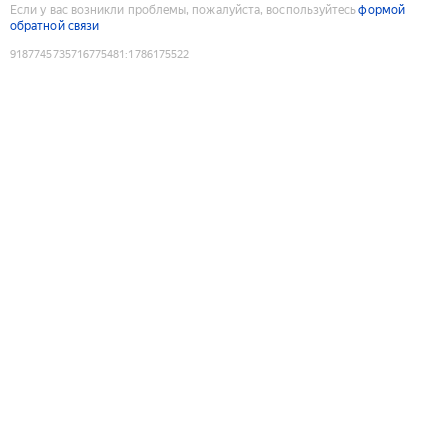
Если у вас возникли проблемы, пожалуйста, воспользуйтесь
формой
обратной связи
9187745735716775481
:
1786175522