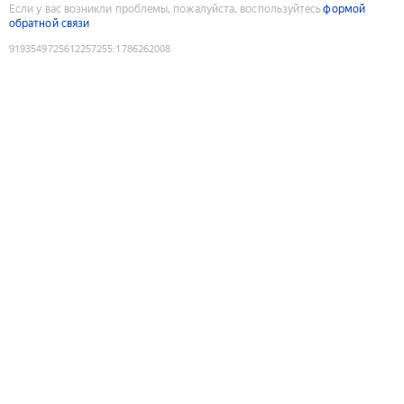
Если у вас возникли проблемы, пожалуйста, воспользуйтесь
формой
обратной связи
9193549725612257255
:
1786262008