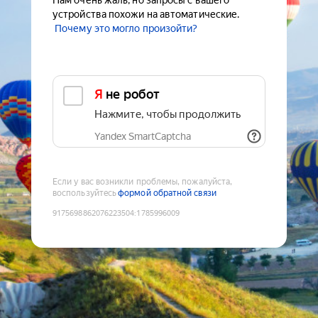
Нам очень жаль, но запросы с вашего
устройства похожи на автоматические.
Почему это могло произойти?
Я не робот
Нажмите, чтобы продолжить
Yandex SmartCaptcha
Если у вас возникли проблемы, пожалуйста,
воспользуйтесь
формой обратной связи
9175698862076223504
:
1785996009