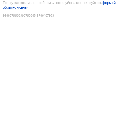
Если у вас возникли проблемы, пожалуйста, воспользуйтесь
формой
обратной связи
9188579963993793845
:
1786187953