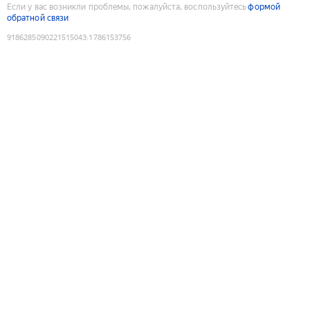
Если у вас возникли проблемы, пожалуйста, воспользуйтесь
формой
обратной связи
9186285090221515043
:
1786153756