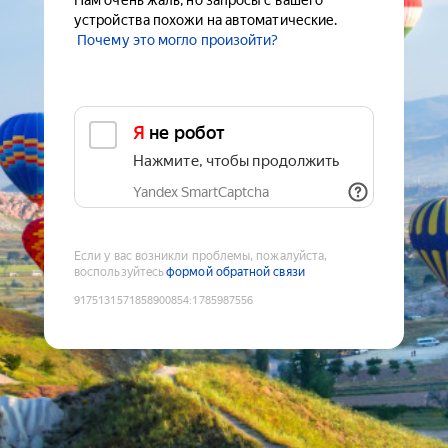
Нам очень жаль, но запросы с вашего
устройства похожи на автоматические.
Почему это могло произойти?
Я не робот
Нажмите, чтобы продолжить
Yandex SmartCaptcha
Если у вас возникли проблемы, пожалуйста,
воспользуйтесь
формой обратной связи
9175131571858900854
:
1785987556