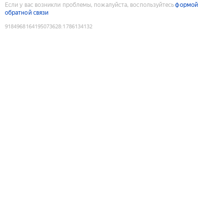
Если у вас возникли проблемы, пожалуйста, воспользуйтесь
формой
обратной связи
9184968164195073628
:
1786134132