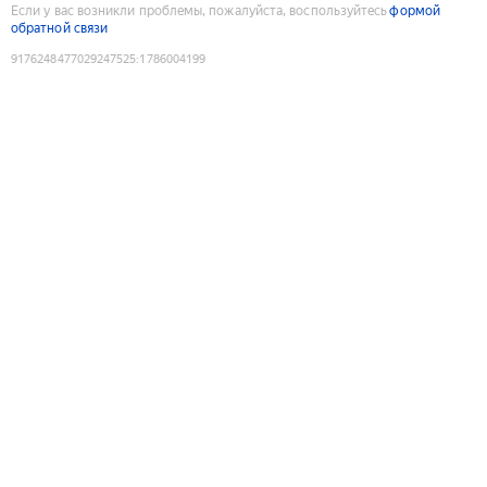
Если у вас возникли проблемы, пожалуйста, воспользуйтесь
формой
обратной связи
9176248477029247525
:
1786004199