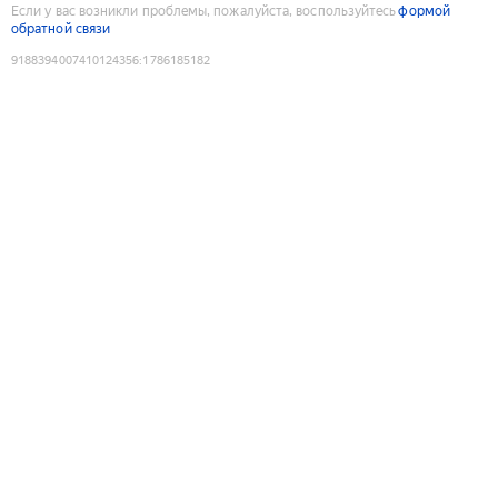
Если у вас возникли проблемы, пожалуйста, воспользуйтесь
формой
обратной связи
9188394007410124356
:
1786185182