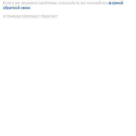
Если у вас возникли проблемы, пожалуйста, воспользуйтесь
формой
обратной связи
9179446062195955692
:
1786051847