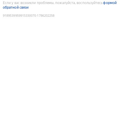
Если у вас возникли проблемы, пожалуйста, воспользуйтесь
формой
обратной связи
9189539959915330070
:
1786202258