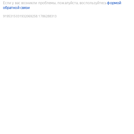
Если у вас возникли проблемы, пожалуйста, воспользуйтесь
формой
обратной связи
9195315031932069258
:
1786288313