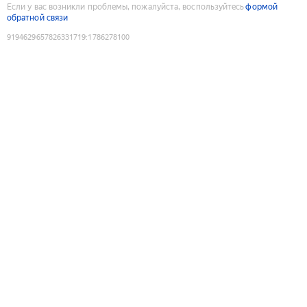
Если у вас возникли проблемы, пожалуйста, воспользуйтесь
формой
обратной связи
9194629657826331719
:
1786278100