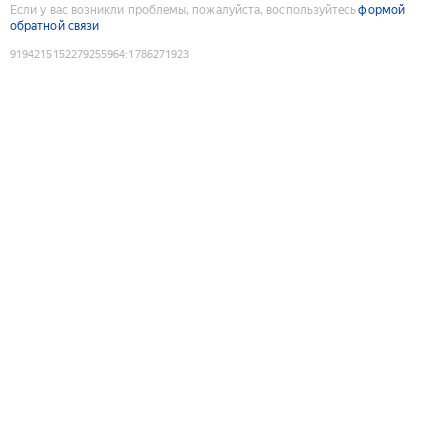
Если у вас возникли проблемы, пожалуйста, воспользуйтесь
формой
обратной связи
9194215152279255964
:
1786271923