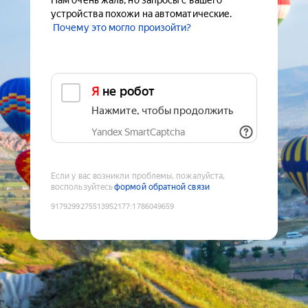
Нам очень жаль, но запросы с вашего
устройства похожи на автоматические.
Почему это могло произойти?
Я не робот
Нажмите, чтобы продолжить
Yandex SmartCaptcha
Если у вас возникли проблемы, пожалуйста,
воспользуйтесь
формой обратной связи
9179299275513952177
:
1786049659