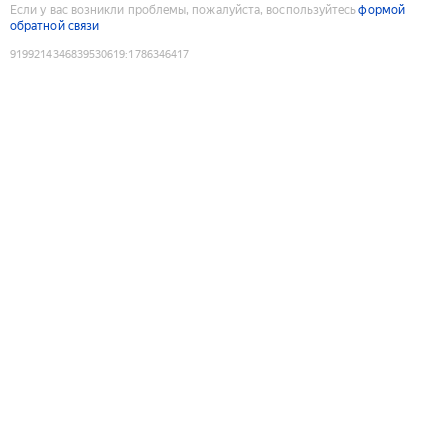
Если у вас возникли проблемы, пожалуйста, воспользуйтесь
формой
обратной связи
9199214346839530619
:
1786346417