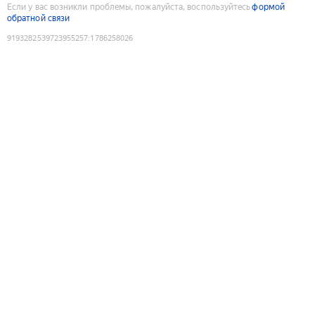
Если у вас возникли проблемы, пожалуйста, воспользуйтесь
формой
обратной связи
9193282539723955257
:
1786258026