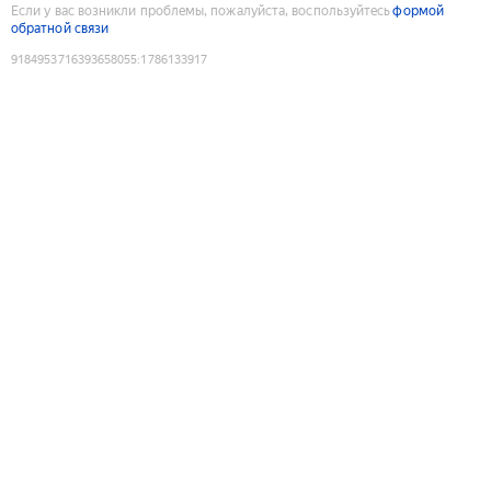
Если у вас возникли проблемы, пожалуйста, воспользуйтесь
формой
обратной связи
9184953716393658055
:
1786133917