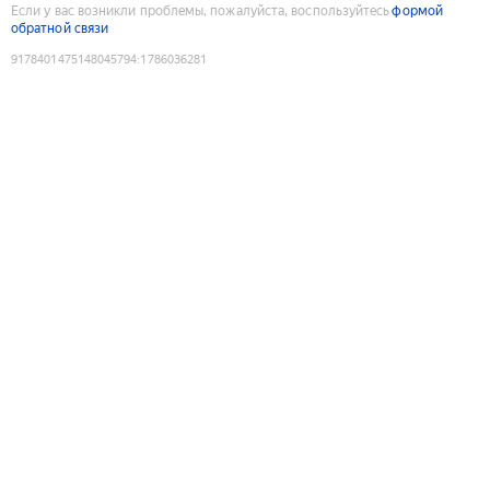
Если у вас возникли проблемы, пожалуйста, воспользуйтесь
формой
обратной связи
9178401475148045794
:
1786036281