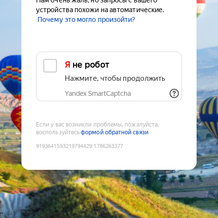
Нам очень жаль, но запросы с вашего
устройства похожи на автоматические.
Почему это могло произойти?
Я не робот
Нажмите, чтобы продолжить
Yandex SmartCaptcha
Если у вас возникли проблемы, пожалуйста,
воспользуйтесь
формой обратной связи
9193641593219794429
:
1786263377