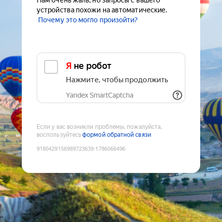
Нам очень жаль, но запросы с вашего
устройства похожи на автоматические.
Почему это могло произойти?
Я не робот
Нажмите, чтобы продолжить
Yandex SmartCaptcha
Если у вас возникли проблемы, пожалуйста,
воспользуйтесь
формой обратной связи
9180429156989723639
:
1786066496