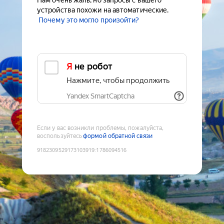
Нам очень жаль, но запросы с вашего
устройства похожи на автоматические.
Почему это могло произойти?
Я не робот
Нажмите, чтобы продолжить
Yandex SmartCaptcha
Если у вас возникли проблемы, пожалуйста,
воспользуйтесь
формой обратной связи
9182309529173103919
:
1786094516