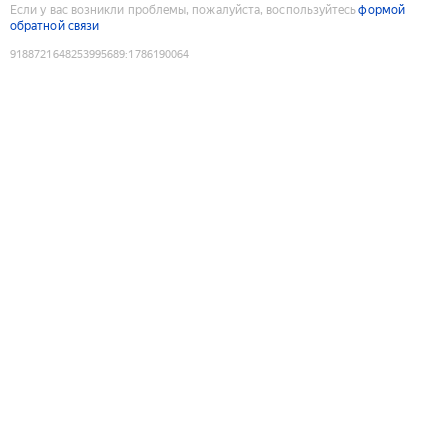
Если у вас возникли проблемы, пожалуйста, воспользуйтесь
формой
обратной связи
9188721648253995689
:
1786190064