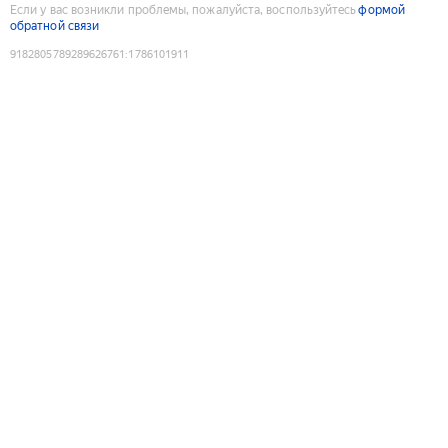
Если у вас возникли проблемы, пожалуйста, воспользуйтесь
формой
обратной связи
9182805789289626761
:
1786101911