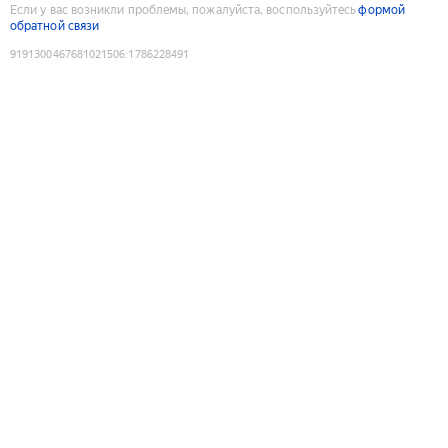
Если у вас возникли проблемы, пожалуйста, воспользуйтесь
формой
обратной связи
9191300467681021506
:
1786228491