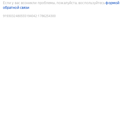
Если у вас возникли проблемы, пожалуйста, воспользуйтесь
формой
обратной связи
9193032480555194042
:
1786254300