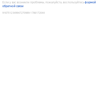
Если у вас возникли проблемы, пожалуйста, воспользуйтесь
формой
обратной связи
9187512349947270989
:
1786172044