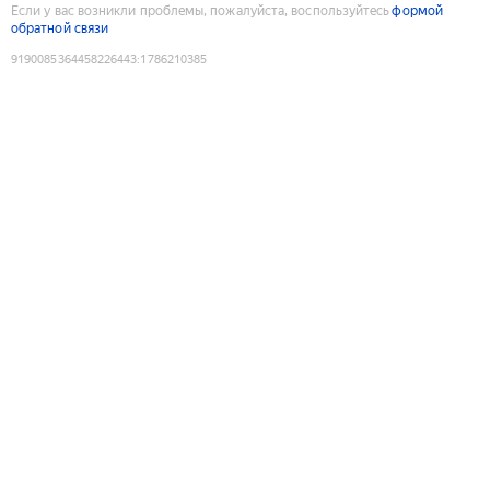
Если у вас возникли проблемы, пожалуйста, воспользуйтесь
формой
обратной связи
9190085364458226443
:
1786210385