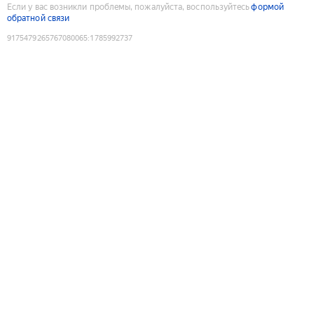
Если у вас возникли проблемы, пожалуйста, воспользуйтесь
формой
обратной связи
9175479265767080065
:
1785992737