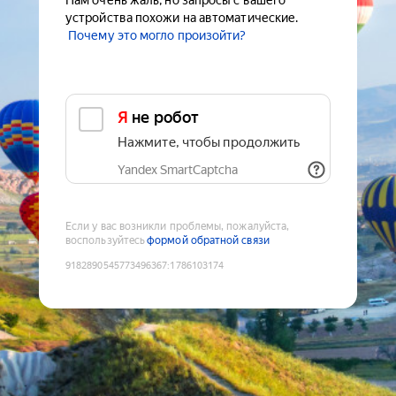
Нам очень жаль, но запросы с вашего
устройства похожи на автоматические.
Почему это могло произойти?
Я не робот
Нажмите, чтобы продолжить
Yandex SmartCaptcha
Если у вас возникли проблемы, пожалуйста,
воспользуйтесь
формой обратной связи
9182890545773496367
:
1786103174