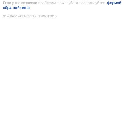
Если у вас возникли проблемы, пожалуйста, воспользуйтесь
формой
обратной связи
9176840174137691335
:
1786013016