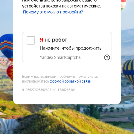
Нам очень жаль, но запросы с вашего
устройства похожи на автоматические.
Почему это могло произойти?
Я не робот
Нажмите, чтобы продолжить
Yandex SmartCaptcha
Если у вас возникли проблемы, пожалуйста,
воспользуйтесь
формой обратной связи
9193627303392604141
:
1786263164