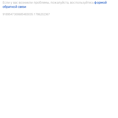
Если у вас возникли проблемы, пожалуйста, воспользуйтесь
формой
обратной связи
9189547300685483035
:
1786202367