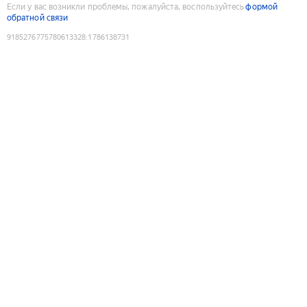
Если у вас возникли проблемы, пожалуйста, воспользуйтесь
формой
обратной связи
9185276775780613328
:
1786138731