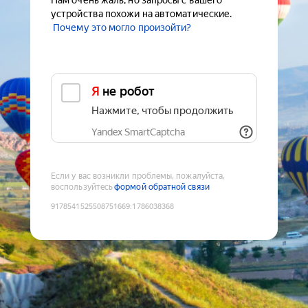
Нам очень жаль, но запросы с вашего
устройства похожи на автоматические.
Почему это могло произойти?
Я не робот
Нажмите, чтобы продолжить
Yandex SmartCaptcha
Если у вас возникли проблемы, пожалуйста,
воспользуйтесь
формой обратной связи
9178541525508751669
:
1786038368