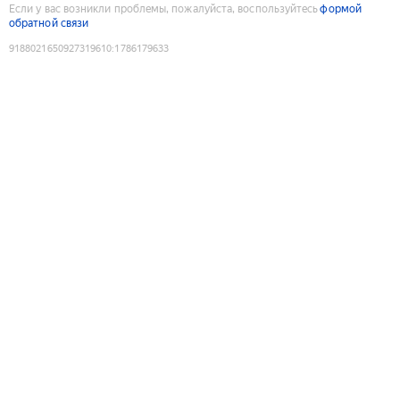
Если у вас возникли проблемы, пожалуйста, воспользуйтесь
формой
обратной связи
9188021650927319610
:
1786179633