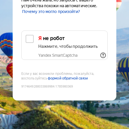
Нам очень жаль, но запросы с вашего
устройства похожи на автоматические.
Почему это могло произойти?
Я не робот
Нажмите, чтобы продолжить
Yandex SmartCaptcha
Если у вас возникли проблемы, пожалуйста,
воспользуйтесь
формой обратной связи
9174649288033869984
:
1785980369