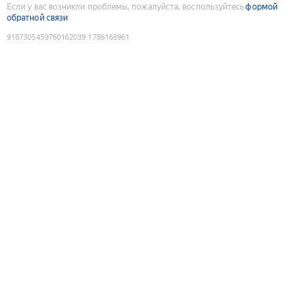
Если у вас возникли проблемы, пожалуйста, воспользуйтесь
формой
обратной связи
9187305459760162039
:
1786168961