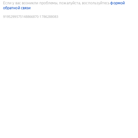
Если у вас возникли проблемы, пожалуйста, воспользуйтесь
формой
обратной связи
9195299575148866870
:
1786288083