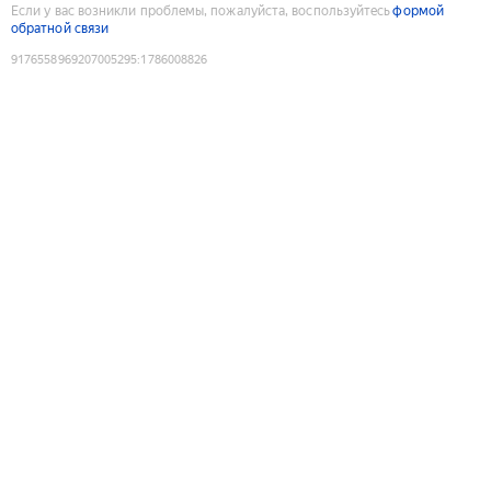
Если у вас возникли проблемы, пожалуйста, воспользуйтесь
формой
обратной связи
9176558969207005295
:
1786008826