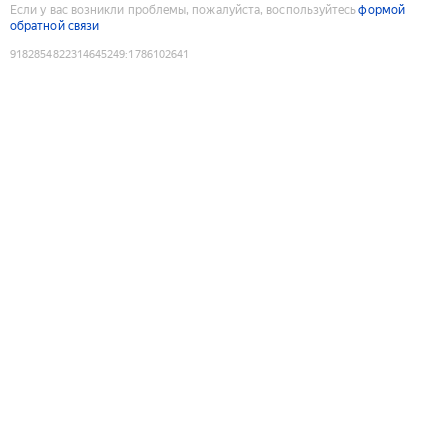
Если у вас возникли проблемы, пожалуйста, воспользуйтесь
формой
обратной связи
9182854822314645249
:
1786102641