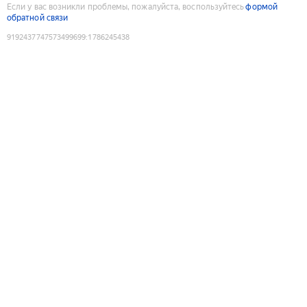
Если у вас возникли проблемы, пожалуйста, воспользуйтесь
формой
обратной связи
9192437747573499699
:
1786245438