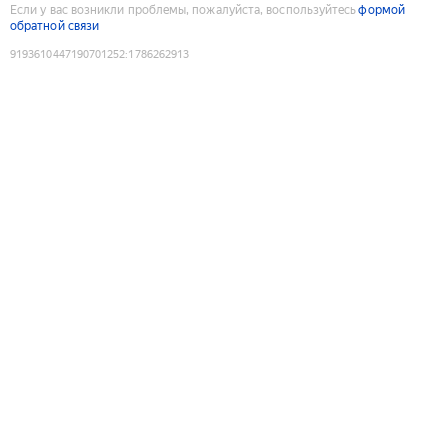
Если у вас возникли проблемы, пожалуйста, воспользуйтесь
формой
обратной связи
9193610447190701252
:
1786262913