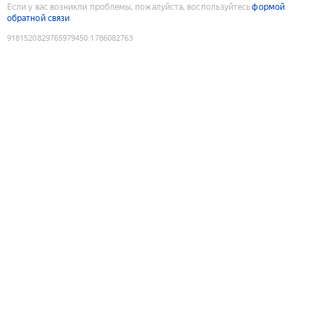
Если у вас возникли проблемы, пожалуйста, воспользуйтесь
формой
обратной связи
9181520829765979450
:
1786082763