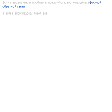
Если у вас возникли проблемы, пожалуйста, воспользуйтесь
формой
обратной связи
9180788135054592042
:
1786071845