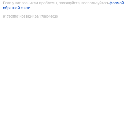
Если у вас возникли проблемы, пожалуйста, воспользуйтесь
формой
обратной связи
9179055014081924426
:
1786046020