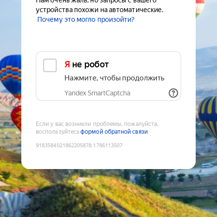
Нам очень жаль, но запросы с вашего
устройства похожи на автоматические.
Почему это могло произойти?
Я не робот
Нажмите, чтобы продолжить
Yandex SmartCaptcha
Если у вас возникли проблемы, пожалуйста,
воспользуйтесь
формой обратной связи
9183584021862205878
:
1786113507