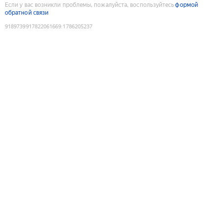
Если у вас возникли проблемы, пожалуйста, воспользуйтесь
формой
обратной связи
9189739917822061669
:
1786205237