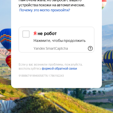
Нам очень жаль, но запросы с вашего
устройства похожи на автоматические.
Почему это могло произойти?
Я не робот
Нажмите, чтобы продолжить
Yandex SmartCaptcha
Если у вас возникли проблемы, пожалуйста,
воспользуйтесь
формой обратной связи
9188867919940058776
:
1786192243