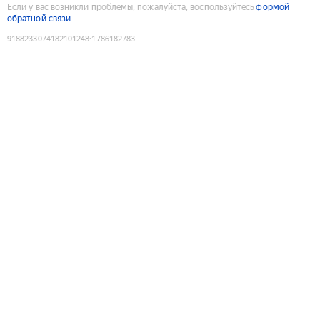
Если у вас возникли проблемы, пожалуйста, воспользуйтесь
формой
обратной связи
9188233074182101248
:
1786182783